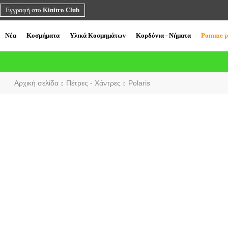
Εγγραφή στο
Kinitro Club
Νέα
Κοσμήματα
Υλικά Κοσμημάτων
Κορδόνια - Νήματα
Pomme p
Αρχική σελίδα
Πέτρες - Χάντρες
Polaris