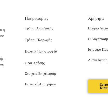
Πληροφορίες
Χρήσιμα
Τρόποι Αποστολής
Ωράριο Λειτο
ι η
που
Ο Λογαριασ
Τρόποι Πληρωμής
Ιστορικό Πα
Πολιτική Επιστροφών
ής.
Λίστα Αγαπη
Όροι Χρήσης
σας
Στοιχεία Επιχείρησης
Πολιτική Απορρήτου
Εγγρ
Kinit