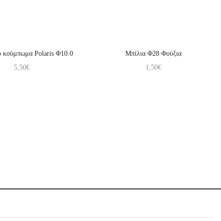
 κούμπωμα Polaris Φ10.0
Μπίλια Φ28 Φούξια
5,50
€
1,50
€