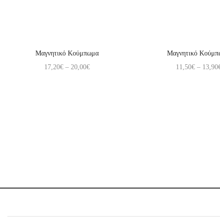
Μαγνητικό Κούμπωμα
Μαγνητικό Κούμπ
17,20
€
–
20,00
€
11,50
€
–
13,90