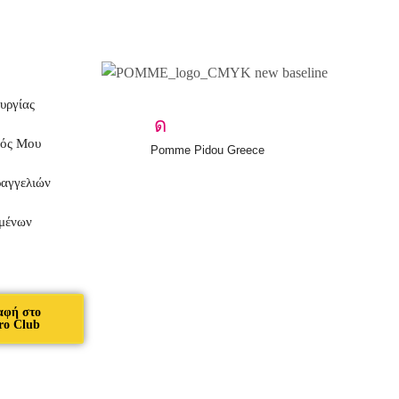
υργίας
μός Μου
Pomme Pidou Greece
ραγγελιών
μένων
αφή στο
ro Club