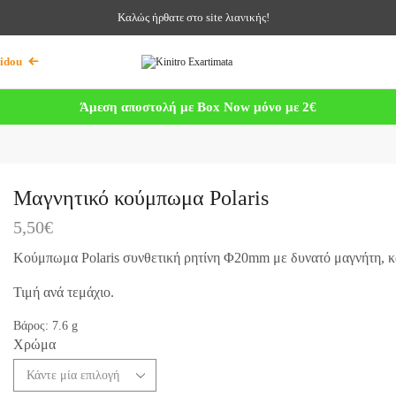
Καλώς ήρθατε στο site λιανικής!
idou
Άμεση αποστολή με Box Now μόνο με 2€
Μαγνητικό κούμπωμα Polaris
5,50
€
Κούμπωμα Polaris συνθετική ρητίνη Φ20mm με δυνατό μαγνήτη, κα
Τιμή ανά τεμάχιο.
Βάρος:
7.6
g
Χρώμα