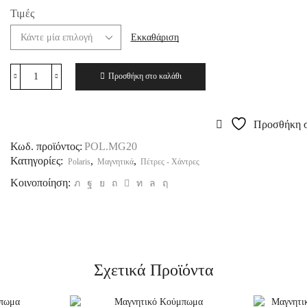
Τιμές
Εκκαθάριση
Προσθήκη στο καλάθι
Προσθήκη σ
Κωδ. προϊόντος:
POL.MG20
Κατηγορίες:
,
,
Polaris
Μαγνητικά
Πέτρες - Χάντρες
Κοινοποίηση:
Σχετικά Προϊόντα