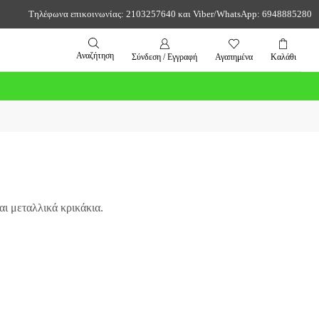
Τηλέφωνα επικοινωνίας: 2103257640 και Viber/WhatsApp: 6948885280
Αναζήτηση
Σύνδεση / Εγγραφή
Αγαπημένα
Καλάθι
ι μεταλλικά κρικάκια.