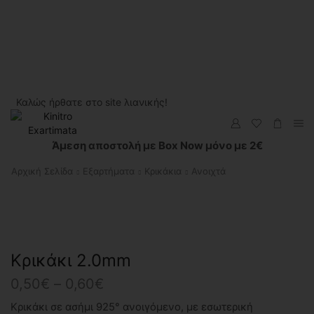
Καλώς ήρθατε στο site λιανικής!
Άμεση αποστολή με Box Now μόνο με 2€
Αρχική Σελίδα
Εξαρτήματα
Κρικάκια
Ανοιχτά
Κρικάκι 2.0mm
Price
0,50
€
–
0,60
€
range:
Κρικάκι σε ασήμι 925° ανοιγόμενο, με εσωτερική