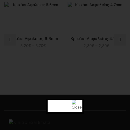
Κρικάκι Αφαλείας 6.6mm
Κρικάκι Ασφαλείας 4.7mm
Price
Price
3,20
€
–
3,70
€
2,30
€
–
2,80
€
range:
range:
3,20€
2,30€
through
through
3,70€
2,80€