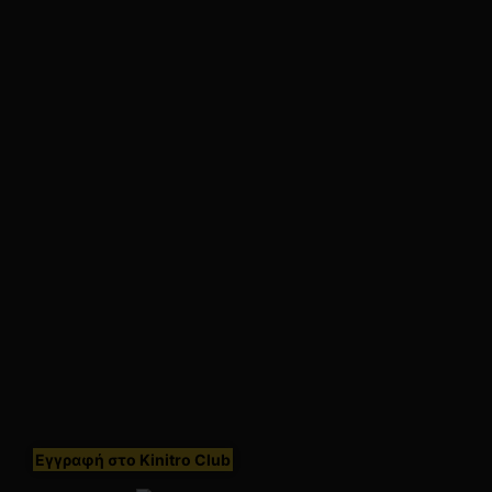
Πολιτική Επιστροφών
Όροι Χρήσης
Στοιχεία Επιχείρησης
Πολιτική Απορρήτου
Χρήσιμα
Ωράριο Λειτουργίας
Ο Λογαριασμός Μου
Ιστορικό Παραγγελιών
Λίστα Αγαπημένων
Εγγραφή στο Kinitro Club