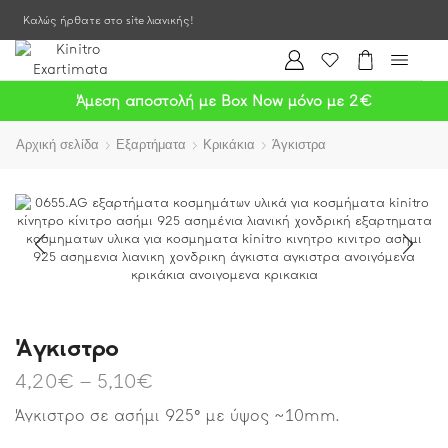
Καλώς ήρθατε στο site λιανικής!
Άμεση αποστολή με Box Now μόνο με 2€
Αρχική σελίδα
Εξαρτήματα
Κρικάκια
Άγκιστρα
Άγκιστρο
4,20
€
–
5,10
€
Άγκιστρο σε ασήμι 925° με ύψος ~10mm.