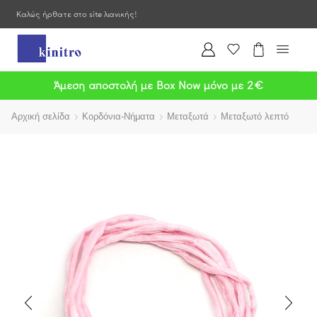
Καλώς ήρθατε στο site λιανικής!
Άμεση αποστολή με Box Now μόνο με 2€
Αρχική σελίδα
Κορδόνια-Νήματα
Μεταξωτά
Μεταξωτό λεπτό