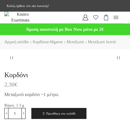
Καλώς ήρθατε στο site λιανικής!
Άμεση αποστολή με Box Now μόνο με 2€
Αρχική σελίδα
Κορδόνια-Νήματα
Μεταξωτά
Μεταξωτό λεπτό
Kορδόνι
2,30
€
Μεταξωτό κορδόνι ~1 μέτρο.
Βάρος:
1.3
g
Προσθήκη στο καλάθι