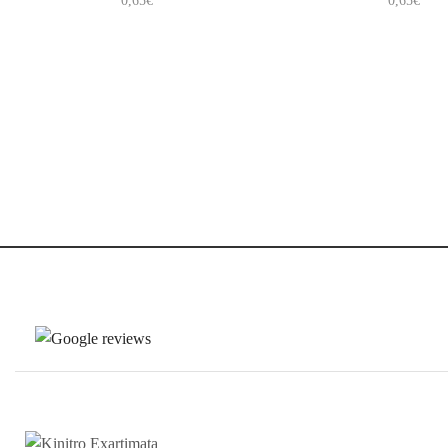
0,65
€
0,65
€