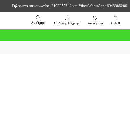
Τηλέφωνα επικοινωνίας: 2103257640 και Viber/WhatsApp: 6948885280
Αναζήτηση
Σύνδεση / Εγγραφή
Αγαπημένα
Καλάθι