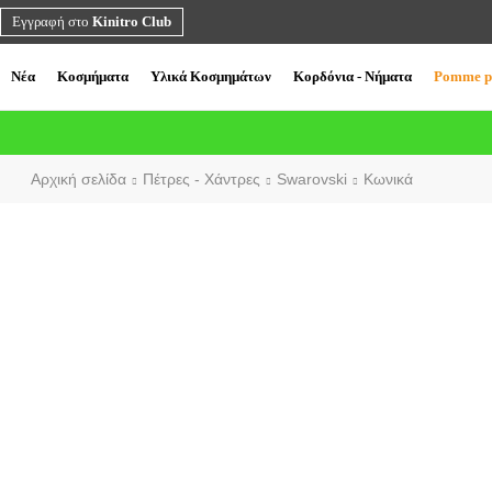
Εγγραφή στο
Kinitro Club
Νέα
Κοσμήματα
Υλικά Κοσμημάτων
Κορδόνια - Νήματα
Pomme p
Αρχική σελίδα
Πέτρες - Χάντρες
Swarovski
Κωνικά