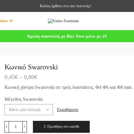
Καλώς ήρθατε στο site λιανικής!
idou
Άμεση αποστολή με Box Now μόνο με 2€
Κωνικό Swarovski
0,45
€
–
0,80
€
Κωνική χάντρα Swarovski σε τρείς διαστάσεις: Φ4 Φ6 και Φ8 mm.
Μέγεθος Swarovski
Εκκαθάριση
Προσθήκη στο καλάθι