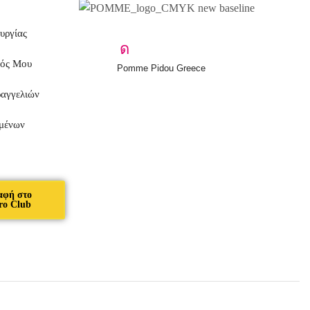
υργίας
μός Μου
Pomme Pidou Greece
ραγγελιών
μένων
αφή στο
ro Club