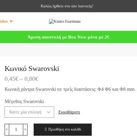
Καλώς ήρθατε στο site λιανικής!
idou
Άμεση αποστολή με Box Now μόνο με 2€
Κωνικό Swarovski
0,45
€
–
0,80
€
Κωνική χάντρα Swarovski σε τρείς διαστάσεις: Φ4 Φ6 και Φ8 mm.
Μέγεθος Swarovski
Εκκαθάριση
Προσθήκη στο καλάθι