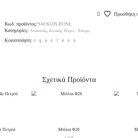
Προσθήκη σ
Κωδ. προϊόντος:
SW.KON.ROSE
Κατηγορίες:
,
,
Swarovski
Κωνικά
Πέτρες - Χάντρες
Κοινοποίηση:
Σχετικά Προϊόντα
i Πετρόλ
Μπίλια Φ28
Μ