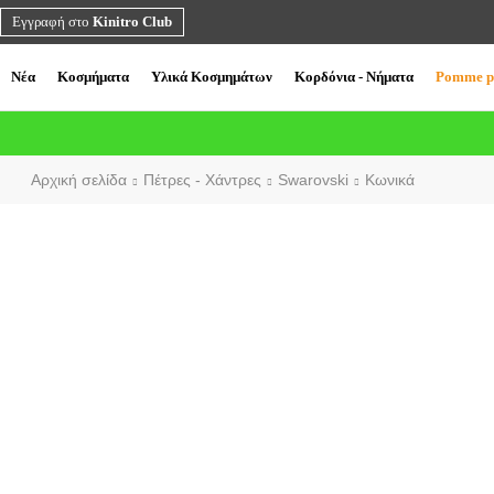
Εγγραφή στο
Kinitro Club
Νέα
Κοσμήματα
Υλικά Κοσμημάτων
Κορδόνια - Νήματα
Pomme p
Αρχική σελίδα
Πέτρες - Χάντρες
Swarovski
Κωνικά