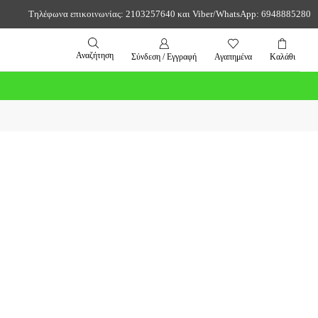
Τηλέφωνα επικοινωνίας: 2103257640 και Viber/WhatsApp: 6948885280
Αναζήτηση
Σύνδεση / Εγγραφή
Αγαπημένα
Καλάθι