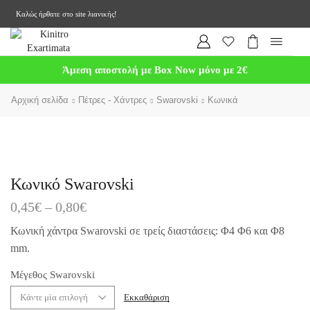
Καλώς ήρθατε στο site λιανικής!
Άμεση αποστολή με Box Now μόνο με 2€
Αρχική σελίδα
Πέτρες - Χάντρες
Swarovski
Κωνικά
Κωνικό Swarovski
0,45
€
–
0,80
€
Κωνική χάντρα Swarovski σε τρείς διαστάσεις: Φ4 Φ6 και Φ8
mm.
Μέγεθος Swarovski
Εκκαθάριση