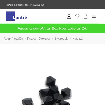
Καλώς ήρθατε στο site λιανικής!
Άμεση αποστολή με Box Now μόνο με 2€
Αρχική σελίδα
Πέτρες - Χάντρες
Swarovski
Κωνικά