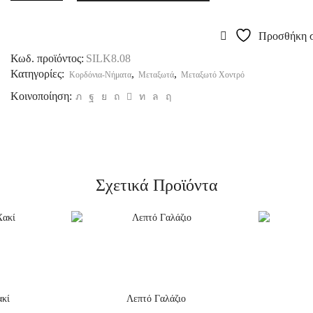
Προσθήκη σ
Κωδ. προϊόντος:
SILK8.08
Κατηγορίες:
,
,
Κορδόνια-Νήματα
Μεταξωτά
Μεταξωτό Χοντρό
Κοινοποίηση:
Σχετικά Προϊόντα
ακί
Λεπτό Γαλάζιο