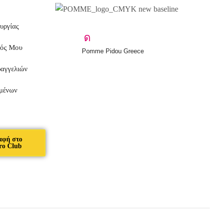
υργίας
μός Μου
Pomme Pidou Greece
ραγγελιών
μένων
αφή στο
ro Club