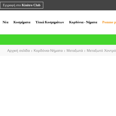
Εγγραφή στο
Kinitro Club
Νέα
Κοσμήματα
Υλικά Κοσμημάτων
Κορδόνια - Νήματα
Pomme p
Αρχική σελίδα
Κορδόνια-Νήματα
Μεταξωτά
Μεταξωτό Χοντρό