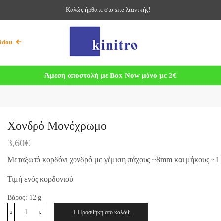
Καλώς ήρθατε στο site λιανικής!
idou
Άμεση αποστολή με Box Now μόνο με 2€
Χονδρό Μονόχρωμο
3,60
€
Μεταξωτό κορδόνι χονδρό με γέμιση πάχους ~8mm και μήκους ~1 
Τιμή ενός κορδονιού.
Βάρος:
12
g
Προσθήκη στο καλάθι