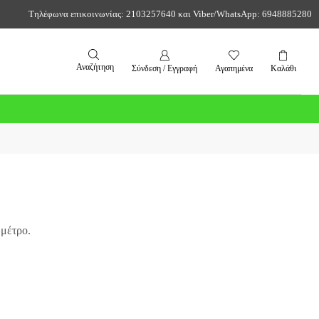
Τηλέφωνα επικοινωνίας: 2103257640 και Viber/WhatsApp: 6948885280
Αναζήτηση
Σύνδεση / Εγγραφή
Αγαπημένα
Καλάθι
μέτρο.