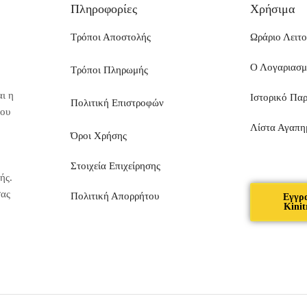
Πληροφορίες
Χρήσιμα
Τρόποι Αποστολής
Ωράριο Λειτο
Ο Λογαριασ
Τρόποι Πληρωμής
ι η
Ιστορικό Πα
Πολιτική Επιστροφών
που
Λίστα Αγαπη
Όροι Χρήσης
Στοιχεία Επιχείρησης
ής.
σας
Πολιτική Απορρήτου
Εγγρ
Kinit