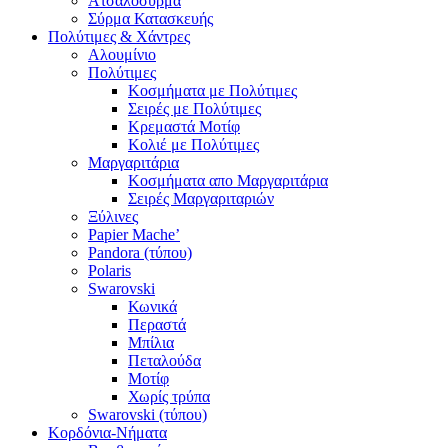
Ατσαλόσυρμα
Σύρμα Κατασκευής
Πολύτιμες & Χάντρες
Αλουμίνιο
Πολύτιμες
Κοσμήματα με Πολύτιμες
Σειρές με Πολύτιμες
Κρεμαστά Μοτίφ
Κολιέ με Πολύτιμες
Μαργαριτάρια
Κοσμήματα απο Μαργαριτάρια
Σειρές Μαργαριταριών
Ξύλινες
Papier Mache’
Pandora (τύπου)
Polaris
Swarovski
Κωνικά
Περαστά
Μπίλια
Πεταλούδα
Μοτίφ
Χωρίς τρύπα
Swarovski (τύπου)
Κορδόνια-Νήματα