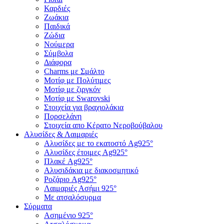
Καρδιές
Ζωάκια
Παιδικά
Ζώδια
Νούμερα
Σύμβολα
Διάφορα
Charms με Σμάλτο
Μοτίφ με Πολύτιμες
Μοτίφ με ζιργκόν
Μοτίφ με Swarovski
Στοιχεία για βραχιολάκια
Πορσελάνη
Στοιχεία απο Κέρατο Νεροβούβαλου
Αλυσίδες & Λαιμαριές
Αλυσίδες με το εκατοστό Ag925°
Αλυσίδες έτοιμες Ag925°
Πλακέ Ag925°
Αλυσιδάκια με διακοσμητικό
Ροζάριο Ag925°
Λαιμαριές Ασήμι 925°
Με ατσαλόσυρμα
Σύρματα
Ασημένιο 925°