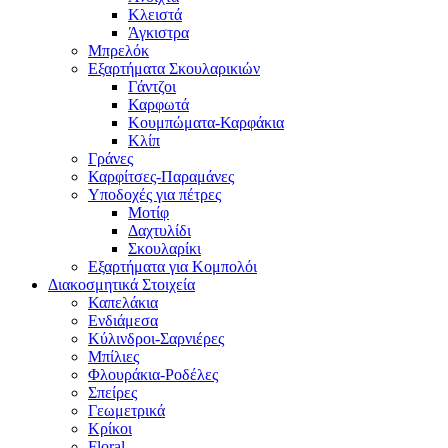
Κλειστά
Άγκιστρα
Μπρελόκ
Εξαρτήματα Σκουλαρικιών
Γάντζοι
Καρφωτά
Κουμπώματα-Καρφάκια
Κλίπ
Γράνες
Καρφίτσες-Παραμάνες
Υποδοχές για πέτρες
Μοτίφ
Δαχτυλίδι
Σκουλαρίκι
Εξαρτήματα για Κομπολόι
Διακοσμητικά Στοιχεία
Καπελάκια
Ενδιάμεσα
Κύλινδροι-Σαρνιέρες
Μπίλιες
Φλουράκια-Ροδέλες
Σπείρες
Γεωμετρικά
Κρίκοι
Floral