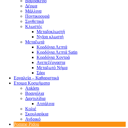
Βαμβακερό
Δέρμα
Μάλλινα
Ποντικοουρά
Συνθετικά
Κλωστές
Μεταξοκλωστή
Nylon κλωστή
Μεταξωτά
Κορδόνια Λεπτά
Κορδόνια Λεπτά Satin
Κορδόνια Χοντρά
Ανεπεξέργαστα
Μεταξωτό Νήμα
Σάρι
Εργαλεία – Καθαριστικά
Ετοιμα Κοσμήματα
Anklets
Βραχιόλια
Δαχτυλίδια
Ατσάλινα
Κολιέ
Σκουλαρίκια
Ανδρικό
Pomme Pidou