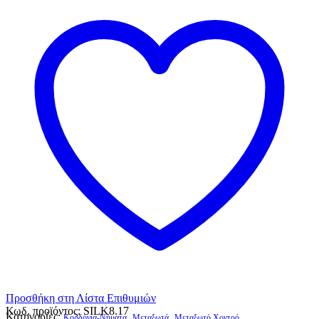
Προσθήκη στη Λίστα Επιθυμιών
Κωδ. προϊόντος:
SILK8.17
Κατηγορίες:
,
,
Κορδόνια-Νήματα
Μεταξωτά
Μεταξωτό Χοντρό