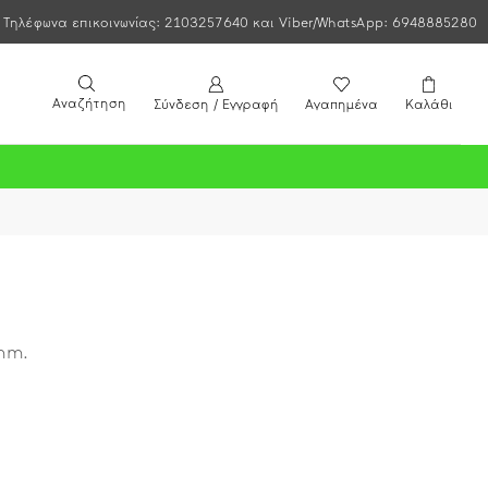
Τηλέφωνα επικοινωνίας: 2103257640 και Viber/WhatsApp: 6948885280
Αναζήτηση
Σύνδεση / Εγγραφή
Αγαπημένα
Καλάθι
0mm.