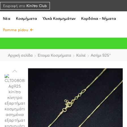
Εγγραφή στο
Kinitro Club
Νέα
Κοσμήματα
Υλικά Κοσμημάτων
Κορδόνια - Νήματα
Pomme pidou
Αρχική σελίδα
Ετοιμα Κοσμήματα
Κολιέ
Ασήμι 925°