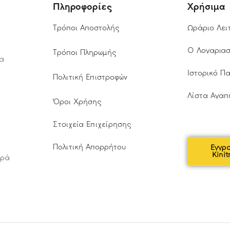
Πληροφορίες
Χρήσιμα
Τρόποι Αποστολής
Ωράριο Λει
Ο Λογαρια
Τρόποι Πληρωμής
τα
Ιστορικό Π
Πολιτική Επιστροφών
Λίστα Αγαπ
Όροι Χρήσης
Στοιχεία Επιχείρησης
Πολιτική Απορρήτου
Εγγρ
Kinit
αρά