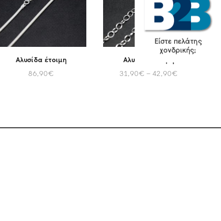
Είστε πελάτης
χονδρικής;
Αλυσίδα έτοιμη
Αλυσίδα έτοιμη
86,90
€
31,90
€
–
42,90
€