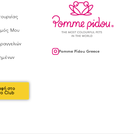
τουργίας
σμός Μου
αραγγελιών
Pomme Pidou Greece
ημένων
αφή στο
ro Club