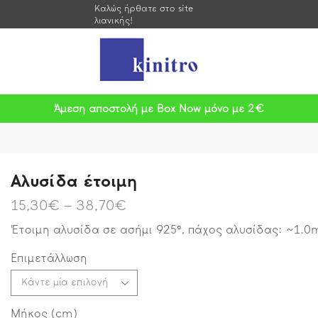
Καλώς ήρθατε στο site
λιανικής!
Άμεση αποστολή με Box Now μόνο με 2€
Αλυσίδα έτοιμη
15,30
€
–
38,70
€
Έτοιμη αλυσίδα σε ασήμι 925°, πάχος αλυσίδας: ~1.
Επιμετάλλωση
Μήκος (cm)