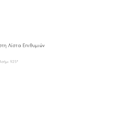
τη Λίστα Επιθυμιών
Ασήμι 925°