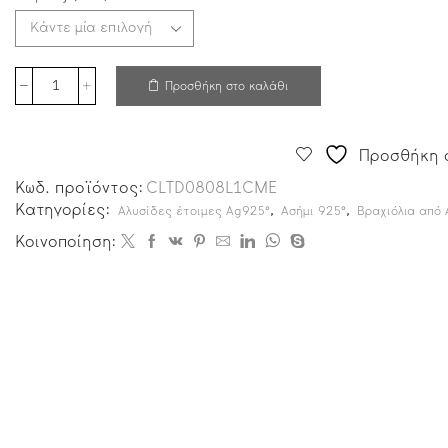
Προσθήκη στο καλάθι
Προσθήκη σ
Κωδ. προϊόντος:
CLTD0808L1CME
Κατηγορίες:
,
,
Αλυσίδες έτοιμες Ag925°
Ασήμι 925°
Βραχιόλια από 
Κοινοποίηση: