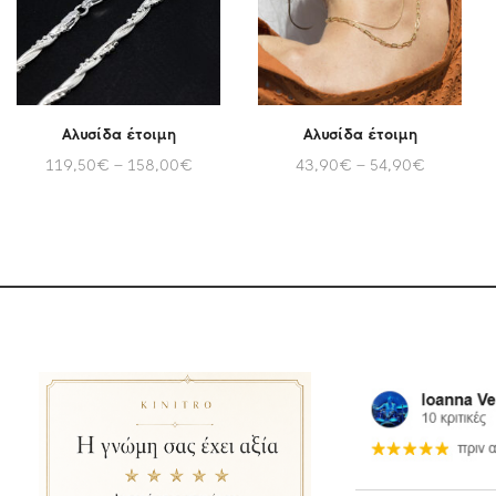
Αλυσίδα έτοιμη
Αλυσίδα έτοιμη
119,50
€
–
158,00
€
43,90
€
–
54,90
€