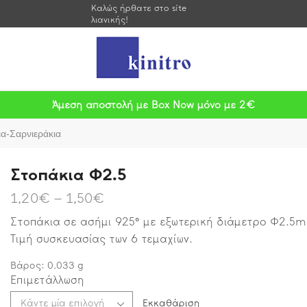
Καλώς ήρθατε στο site
λιανικής!
Άμεση αποστολή με Box Now μόνο με 2€
α-Σαρνιεράκια
Στοπάκια Φ2.5
1,20
€
–
1,50
€
Στοπάκια σε ασήμι 925° με εξωτερική διάμετρο Φ2.5
Τιμή συσκευασίας των 6 τεμαχίων.
Βάρος:
0.033
g
Επιμετάλλωση
Εκκαθάριση