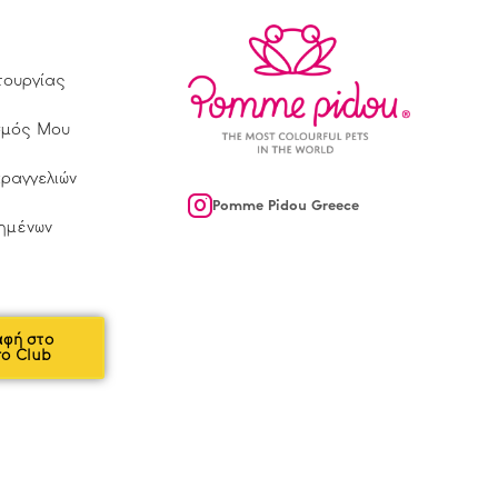
τουργίας
σμός Μου
αραγγελιών
Pomme Pidou Greece
ημένων
αφή στο
ro Club