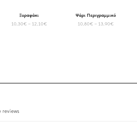
Ξυραφάκι
Ψάρι Περιγραμμικό
10,30
€
–
12,10
€
10,80
€
–
13,90
€