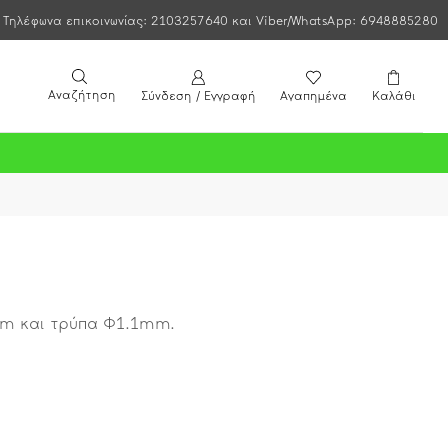
Τηλέφωνα επικοινωνίας: 2103257640 και Viber/WhatsApp: 6948885280
Αναζήτηση
Σύνδεση / Εγγραφή
Αγαπημένα
Καλάθι
mm και τρύπα Φ1.1mm.