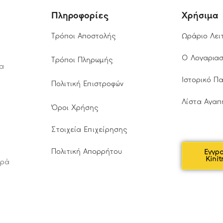
Πληροφορίες
Χρήσιμα
Τρόποι Αποστολής
Ωράριο Λει
Ο Λογαρια
Τρόποι Πληρωμής
τα
Ιστορικό Π
Πολιτική Επιστροφών
Λίστα Αγαπ
Όροι Χρήσης
Στοιχεία Επιχείρησης
Πολιτική Απορρήτου
Εγγρ
Kinit
αρά