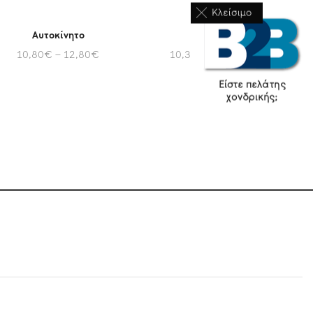
Κλείσιμο
Αυτοκίνητο
Κορώνα
10,80
€
–
12,80
€
10,30
€
–
13,10
€
Είστε πελάτης
χονδρικής;