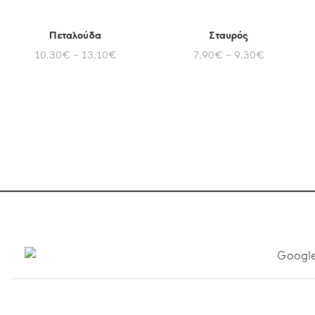
Πεταλούδα
Σταυρός
10,30
€
–
13,10
€
7,90
€
–
9,30
€