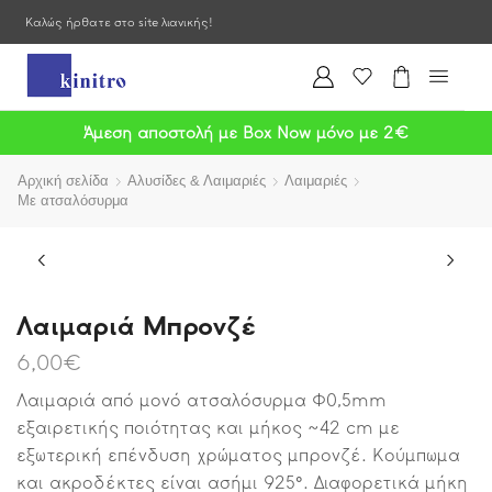
Καλώς ήρθατε στο site λιανικής!
Άμεση αποστολή με Box Now μόνο με 2€
Αρχική σελίδα
Αλυσίδες & Λαιμαριές
Λαιμαριές
Με ατσαλόσυρμα
Λαιμαριά Μπρονζέ
6,00
€
Λαιμαριά από μονό ατσαλόσυρμα Φ0,5mm
εξαιρετικής ποιότητας και μήκος ~42 cm με
εξωτερική επένδυση χρώματος μπρονζέ. Κούμπωμα
και ακροδέκτες είναι ασήμι 925°. Διαφορετικά μήκη