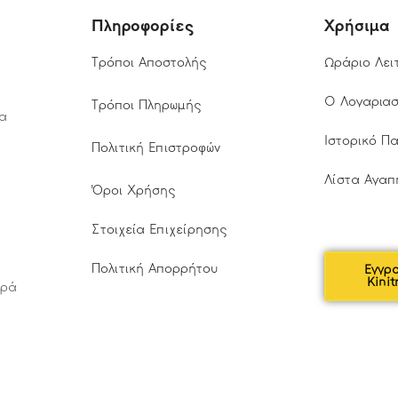
Πληροφορίες
Χρήσιμα
Τρόποι Αποστολής
Ωράριο Λει
Ο Λογαρια
Τρόποι Πληρωμής
τα
Ιστορικό Π
Πολιτική Επιστροφών
Λίστα Αγαπ
Όροι Χρήσης
Στοιχεία Επιχείρησης
Πολιτική Απορρήτου
Εγγρ
Kinit
αρά