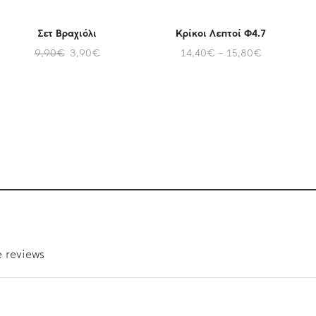
Σετ Βραχιόλι
Κρίκοι Λεπτοί Φ4.7
9,90
€
3,90
€
14,40
€
–
15,80
€