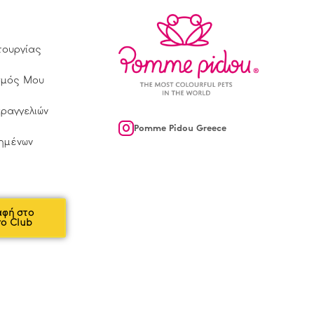
τουργίας
σμός Μου
αραγγελιών
Pomme Pidou Greece
ημένων
αφή στο
ro Club