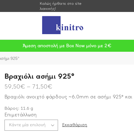
Καλώς ήρθατε στο site
λιανικής!
Άμεση αποστολή με Box Now μόνο με 2€
Ασήμι 925°
Βραχιόλι ασήμι 925°
59,50
€
–
71,50
€
Βραχιόλι ανοιχτό φάρδους ~6.0mm σε ασήμι 925° και
Βάρος:
11.6
g
Επιμετάλλωση
Εκκαθάριση