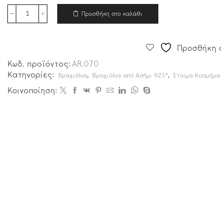
Προσθήκη στο καλάθι
Προσθήκη σ
Κωδ. προϊόντος:
AR.070
Κατηγορίες:
,
,
Βραχιόλια
Βραχιόλια από Ασήμι 925°
Ετοιμα Κοσμήμα
Κοινοποίηση: