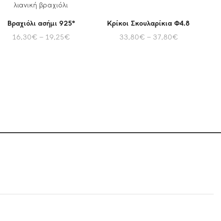
Βραχιόλι ασήμι 925°
Κρίκοι Σκουλαρίκια Φ4.8
16,30
€
–
19,25
€
33,80
€
–
37,80
€