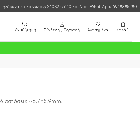
Τηλέφωνα επικοινωνίας: 2103257640 και Viber/WhatsApp: 6948885280
Αναζήτηση
Σύνδεση / Εγγραφή
Αγαπημένα
Καλάθι
 διαστάσεις ~6.7×5.9mm.