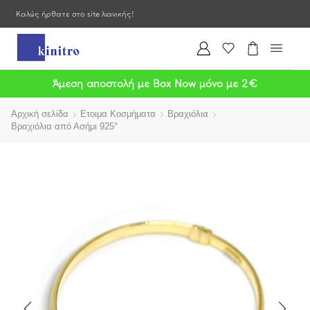
Καλώς ήρθατε στο site λιανικής!
Άμεση αποστολή με Box Now μόνο με 2€
Αρχική σελίδα
Ετοιμα Κοσμήματα
Βραχιόλια
Βραχιόλια από Ασήμι 925°