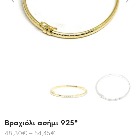
Βραχιόλι ασήμι 925°
48,30
€
–
54,45
€