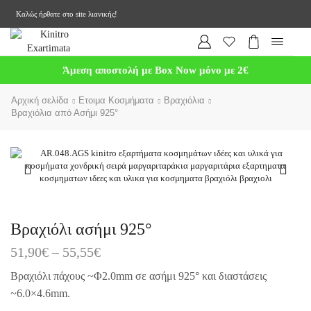
Καλώς ήρθατε στο site λιανικής!
Άμεση αποστολή με Box Now μόνο με 2€
Αρχική σελίδα
Ετοιμα Κοσμήματα
Βραχιόλια
Βραχιόλια από Ασήμι 925°
Βραχιόλι ασήμι 925°
51,90
€
–
55,55
€
Βραχιόλι πάχους ~Φ2.0mm σε ασήμι 925° και διαστάσεις
~6.0×4.6mm.