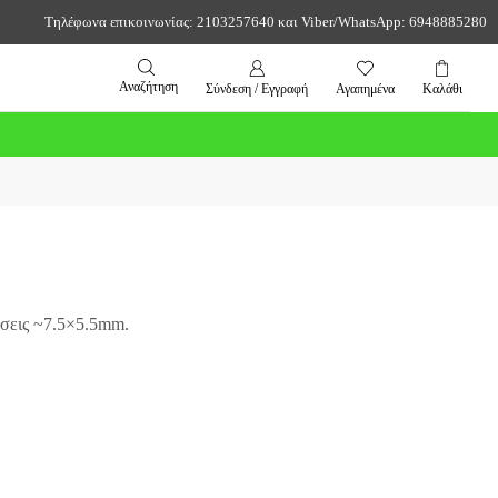
Τηλέφωνα επικοινωνίας: 2103257640 και Viber/WhatsApp: 6948885280
Αναζήτηση
Σύνδεση / Εγγραφή
Αγαπημένα
Καλάθι
άσεις ~7.5×5.5mm.