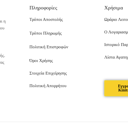
Πληροφορίες
Χρήσιμα
Τρόποι Αποστολής
Ωράριο Λειτο
ι η
που
Ο Λογαριασ
Τρόποι Πληρωμής
Ιστορικό Πα
Πολιτική Επιστροφών
ής.
Λίστα Αγαπη
Όροι Χρήσης
σας
Στοιχεία Επιχείρησης
Πολιτική Απορρήτου
Εγγρ
Kinit