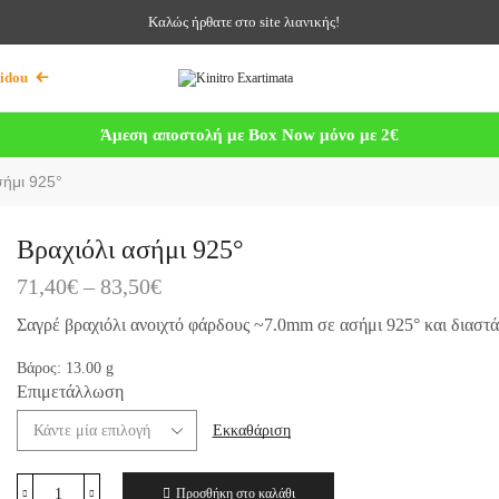
Καλώς ήρθατε στο site λιανικής!
idou
Άμεση αποστολή με Box Now μόνο με 2€
σήμι 925°
Βραχιόλι ασήμι 925°
71,40
€
–
83,50
€
Σαγρέ βραχιόλι ανοιχτό φάρδους ~7.0mm σε ασήμι 925° και διαστ
Βάρος:
13.00
g
Επιμετάλλωση
Εκκαθάριση
Προσθήκη στο καλάθι