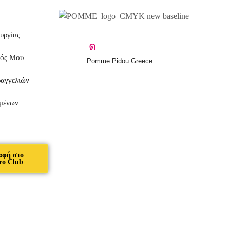
υργίας
μός Μου
Pomme Pidou Greece
ραγγελιών
μένων
αφή στο
ro Club