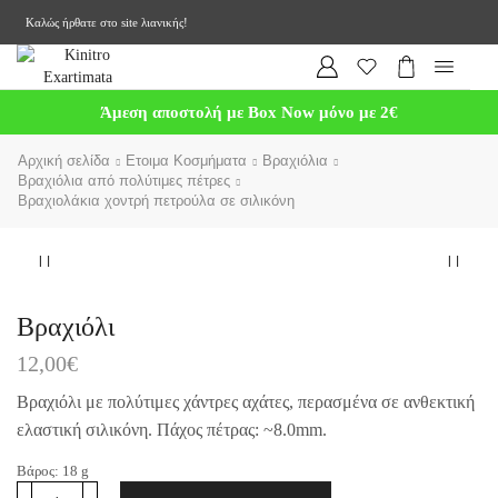
Καλώς ήρθατε στο site λιανικής!
Άμεση αποστολή με Box Now μόνο με 2€
Αρχική σελίδα
Ετοιμα Κοσμήματα
Βραχιόλια
Βραχιόλια από πολύτιμες πέτρες
Βραχιολάκια χοντρή πετρούλα σε σιλικόνη
Βραχιόλι
12,00
€
Βραχιόλι με πολύτιμες χάντρες αχάτες, περασμένα σε ανθεκτική
ελαστική σιλικόνη. Πάχος πέτρας: ~8.0mm.
Βάρος:
18
g