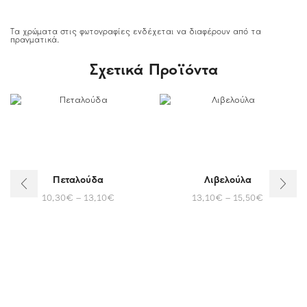
Τα χρώματα στις φωτογραφίες ενδέχεται να διαφέρουν από τα
πραγματικά.
Σχετικά Προϊόντα
Πεταλούδα
Λιβελούλα
10,30
€
–
13,10
€
13,10
€
–
15,50
€