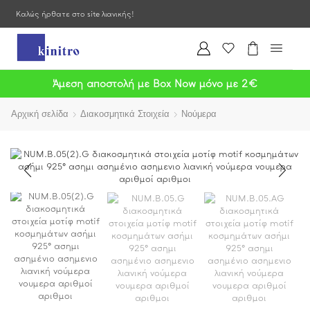
Καλώς ήρθατε στο site λιανικής!
Άμεση αποστολή με Box Now μόνο με 2€
Αρχική σελίδα
Διακοσμητικά Στοιχεία
Νούμερα