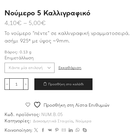
Νούμερο 5 Καλλιγραφικό
4,10
€
–
5,00
€
Το νούμερο “πέντε” σε καλλιγραφική γραμματοσειρά,
ασήμι 925° με ύψος ~9mm.
Βάρος:
0.13
g
Επιμετάλλωση
Εκκαθάριση
Προσθήκη στο καλάθι
Προσθήκη στη Λίστα Επιθυμιών
Κωδ. προϊόντος:
NUM.B.05
Κατηγορίες:
,
Διακοσμητικά Στοιχεία
Νούμερα
Κοινοποίηση: