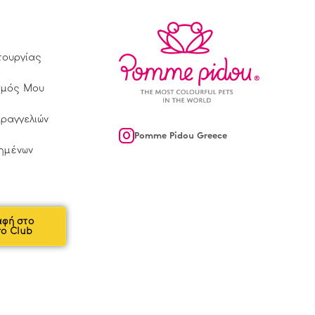
τουργίας
σμός Μου
αραγγελιών
Pomme Pidou Greece
ημένων
αφή στο
ro Club