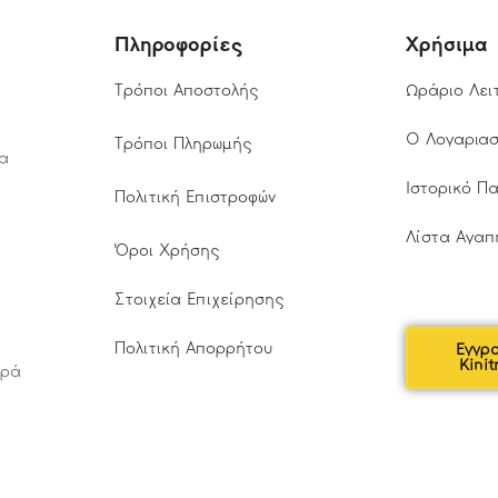
Πληροφορίες
Χρήσιμα
Τρόποι Αποστολής
Ωράριο Λει
Ο Λογαρια
Τρόποι Πληρωμής
τα
Ιστορικό Π
Πολιτική Επιστροφών
Λίστα Αγαπ
Όροι Χρήσης
Στοιχεία Επιχείρησης
Πολιτική Απορρήτου
Εγγρ
Kinit
αρά