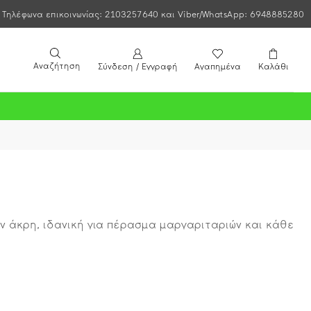
Τηλέφωνα επικοινωνίας: 2103257640 και Viber/WhatsApp: 6948885280
Αναζήτηση
Σύνδεση / Εγγραφή
Αγαπημένα
Καλάθι
ν άκρη, ιδανική για πέρασμα μαργαριταριών και κάθε