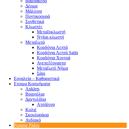
Βαμβακερό
Δέρμα
Μάλλινα
Ποντικοουρά
Συνθετικά
Κλωστές
Μεταξοκλωστή
Nylon κλωστή
Μεταξωτά
Κορδόνια Λεπτά
Κορδόνια Λεπτά Satin
Κορδόνια Χοντρά
Ανεπεξέργαστα
Μεταξωτό Νήμα
Σάρι
Εργαλεία – Καθαριστικά
Ετοιμα Κοσμήματα
Anklets
Βραχιόλια
Δαχτυλίδια
Ατσάλινα
Κολιέ
Σκουλαρίκια
Ανδρικό
Pomme Pidou