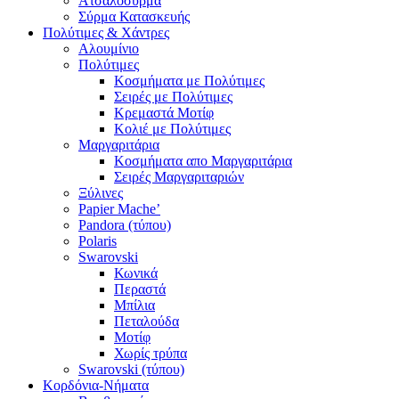
Ατσαλόσυρμα
Σύρμα Κατασκευής
Πολύτιμες & Χάντρες
Αλουμίνιο
Πολύτιμες
Κοσμήματα με Πολύτιμες
Σειρές με Πολύτιμες
Κρεμαστά Μοτίφ
Κολιέ με Πολύτιμες
Μαργαριτάρια
Κοσμήματα απο Μαργαριτάρια
Σειρές Μαργαριταριών
Ξύλινες
Papier Mache’
Pandora (τύπου)
Polaris
Swarovski
Κωνικά
Περαστά
Μπίλια
Πεταλούδα
Μοτίφ
Χωρίς τρύπα
Swarovski (τύπου)
Κορδόνια-Νήματα