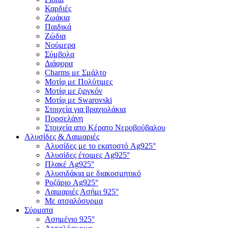
Καρδιές
Ζωάκια
Παιδικά
Ζώδια
Νούμερα
Σύμβολα
Διάφορα
Charms με Σμάλτο
Μοτίφ με Πολύτιμες
Μοτίφ με ζιργκόν
Μοτίφ με Swarovski
Στοιχεία για βραχιολάκια
Πορσελάνη
Στοιχεία απο Κέρατο Νεροβούβαλου
Αλυσίδες & Λαιμαριές
Αλυσίδες με το εκατοστό Ag925°
Αλυσίδες έτοιμες Ag925°
Πλακέ Ag925°
Αλυσιδάκια με διακοσμητικό
Ροζάριο Ag925°
Λαιμαριές Ασήμι 925°
Με ατσαλόσυρμα
Σύρματα
Ασημένιο 925°