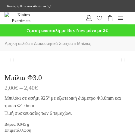
Καλώς ήρθατε στο site λιανικής!
Άμεση αποστολή με Box Now μόνο με 2€
Αρχική σελίδα
Διακοσμητικά Στοιχεία
Μπίλιες
Μπίλια Φ3.0
2,00
€
–
2,40
€
Μπιλάκι σε ασήμι 925° με εξωτερική διάμετρο Φ3.0mm και
τρύπα Φ1.0mm.
Τιμή συσκευασίας των 6 τεμαχίων.
Βάρος:
0.045
g
Επιμετάλλωση