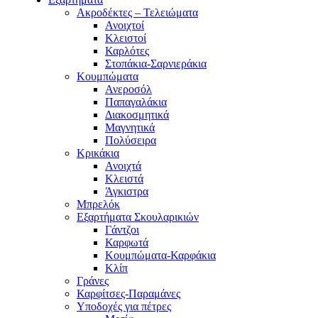
Ακροδέκτες – Τελειώματα
Ανοιχτοί
Κλειστοί
Καρλότες
Στοπάκια-Σαρνιεράκια
Κουμπώματα
Ανεροσόλ
Παπαγαλάκια
Διακοσμητικά
Μαγνητικά
Πολύσειρα
Κρικάκια
Ανοιχτά
Κλειστά
Άγκιστρα
Μπρελόκ
Εξαρτήματα Σκουλαρικιών
Γάντζοι
Καρφωτά
Κουμπώματα-Καρφάκια
Κλίπ
Γράνες
Καρφίτσες-Παραμάνες
Υποδοχές για πέτρες