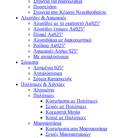
Στοιχεία για βραχιολάκια
Πορσελάνη
Στοιχεία απο Κέρατο Νεροβούβαλου
Αλυσίδες & Λαιμαριές
Αλυσίδες με το εκατοστό Ag925°
Αλυσίδες έτοιμες Ag925°
Πλακέ Ag925°
Αλυσιδάκια με διακοσμητικό
Ροζάριο Ag925°
Λαιμαριές Ασήμι 925°
Με ατσαλόσυρμα
Σύρματα
Ασημένιο 925°
Ατσαλόσυρμα
Σύρμα Κατασκευής
Πολύτιμες & Χάντρες
Αλουμίνιο
Πολύτιμες
Κοσμήματα με Πολύτιμες
Σειρές με Πολύτιμες
Κρεμαστά Μοτίφ
Κολιέ με Πολύτιμες
Μαργαριτάρια
Κοσμήματα απο Μαργαριτάρια
Σειρές Μαργαριταριών