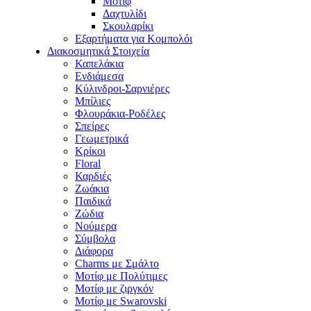
Μοτίφ
Δαχτυλίδι
Σκουλαρίκι
Εξαρτήματα για Κομπολόι
Διακοσμητικά Στοιχεία
Καπελάκια
Ενδιάμεσα
Κύλινδροι-Σαρνιέρες
Μπίλιες
Φλουράκια-Ροδέλες
Σπείρες
Γεωμετρικά
Κρίκοι
Floral
Καρδιές
Ζωάκια
Παιδικά
Ζώδια
Νούμερα
Σύμβολα
Διάφορα
Charms με Σμάλτο
Μοτίφ με Πολύτιμες
Μοτίφ με ζιργκόν
Μοτίφ με Swarovski