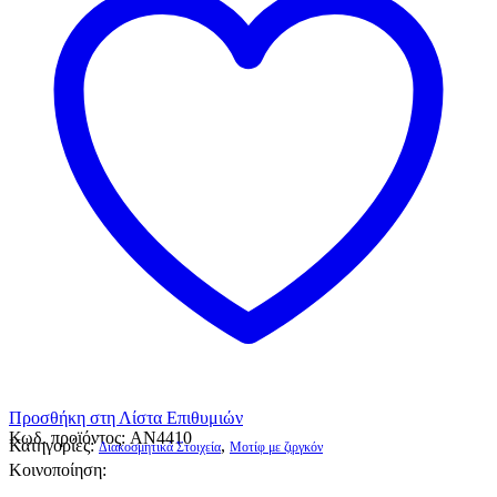
Προσθήκη στη Λίστα Επιθυμιών
Κωδ. προϊόντος:
AN4410
Κατηγορίες:
,
Διακοσμητικά Στοιχεία
Μοτίφ με ζιργκόν
Κοινοποίηση: