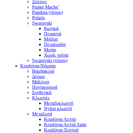
Ξύλινες
Papier Mache’
Pandora (τύπου)
Polaris
Swarovski
Κωνικά
Περαστά
Μπίλια
Πεταλούδα
Μοτίφ
Χωρίς τρύπα
Swarovski (τύπου)
Κορδόνια-Νήματα
Βαμβακερό
Δέρμα
Μάλλινα
Ποντικοουρά
Συνθετικά
Κλωστές
Μεταξοκλωστή
Nylon κλωστή
Μεταξωτά
Κορδόνια Λεπτά
Κορδόνια Λεπτά Satin
Κορδόνια Χοντρά