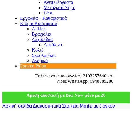
Ανεπεξέργαστα
Μεταξωτό Νήμα
Σάρι
Εργαλεία – Καθαριστικά
Ετοιμα Κοσμήματα
Anklets
Βραχιόλια
Δαχτυλίδια
Ατσάλινα
Κολιέ
Σκουλαρίκια
Ανδρικό
Pomme Pidou
Τηλέφωνα επικοινωνίας: 2103257640 και
Viber/WhatsApp: 6948885280
Άμεση αποστολή με Box Now μόνο με 2€
Αρχική σελίδα
Διακοσμητικά Στοιχεία
Μοτίφ με ζιργκόν