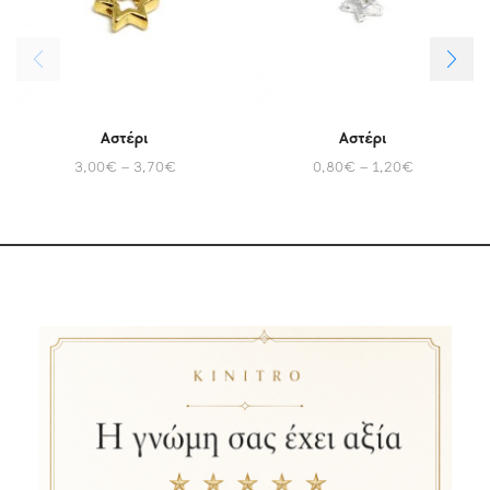
Αστέρι
Αστέρι
3,00
€
–
3,70
€
0,80
€
–
1,20
€