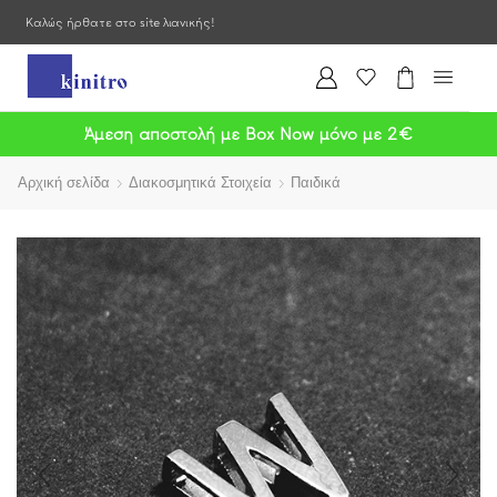
Καλώς ήρθατε στο site λιανικής!
Άμεση αποστολή με Box Now μόνο με 2€
Αρχική σελίδα
Διακοσμητικά Στοιχεία
Παιδικά