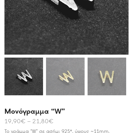
Μονόγραμμα “W”
19,90
€
–
21,80
€
Το γράμμα “W” σε ασήμι 925°, ύψους ~11mm.