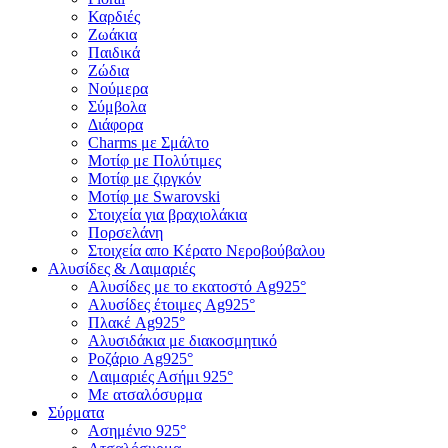
Καρδιές
Ζωάκια
Παιδικά
Ζώδια
Νούμερα
Σύμβολα
Διάφορα
Charms με Σμάλτο
Μοτίφ με Πολύτιμες
Μοτίφ με ζιργκόν
Μοτίφ με Swarovski
Στοιχεία για βραχιολάκια
Πορσελάνη
Στοιχεία απο Κέρατο Νεροβούβαλου
Αλυσίδες & Λαιμαριές
Αλυσίδες με το εκατοστό Ag925°
Αλυσίδες έτοιμες Ag925°
Πλακέ Ag925°
Αλυσιδάκια με διακοσμητικό
Ροζάριο Ag925°
Λαιμαριές Ασήμι 925°
Με ατσαλόσυρμα
Σύρματα
Ασημένιο 925°