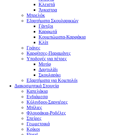
Κλειστά
Άγκιστρα
Μπρελόκ
Εξαρτήματα Σκουλαρικιών
Γάντζοι
Καρφωτά
Κουμπώματα-Καρφάκια
Κλίπ
Γράνες
Καρφίτσες-Παραμάνες
Υποδοχές για πέτρες
Μοτίφ
Δαχτυλίδι
Σκουλαρίκι
Εξαρτήματα για Κομπολόι
Διακοσμητικά Στοιχεία
Καπελάκια
Ενδιάμεσα
Κύλινδροι-Σαρνιέρες
Μπίλιες
Φλουράκια-Ροδέλες
Σπείρες
Γεωμετρικά
Κρίκοι
Floral