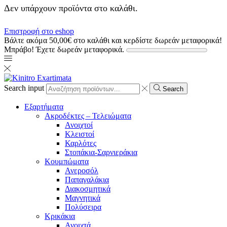
Δεν υπάρχουν προϊόντα στο καλάθι.
Επιστροφή στο eshop
Βάλτε ακόμα
50,00
€
στο καλάθι και κερδίστε δωρεάν μεταφορικά!
Μπράβο! Έχετε δωρεάν μεταφορικά.
Search input
Search
Εξαρτήματα
Ακροδέκτες – Τελειώματα
Ανοιχτοί
Κλειστοί
Καρλότες
Στοπάκια-Σαρνιεράκια
Κουμπώματα
Ανεροσόλ
Παπαγαλάκια
Διακοσμητικά
Μαγνητικά
Πολύσειρα
Κρικάκια
Ανοιχτά