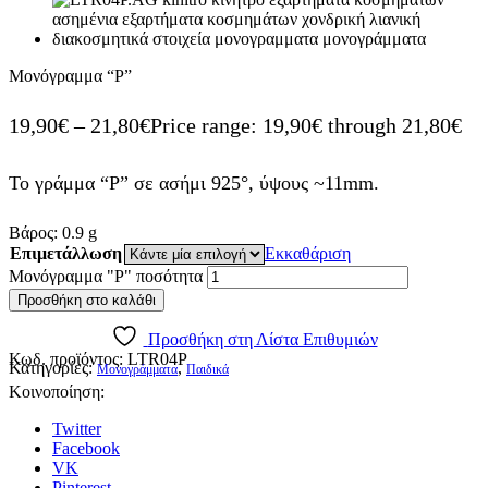
Μονόγραμμα “P”
19,90
€
–
21,80
€
Price range: 19,90€ through 21,80€
Το γράμμα “P” σε ασήμι 925°, ύψους ~11mm.
Βάρος:
0.9
g
Επιμετάλλωση
Εκκαθάριση
Μονόγραμμα "P" ποσότητα
Προσθήκη στο καλάθι
Προσθήκη στη Λίστα Επιθυμιών
Κωδ. προϊόντος:
LTR04P
Κατηγορίες:
,
Μονογράμματα
Παιδικά
Κοινοποίηση:
Twitter
Facebook
VK
Pinterest