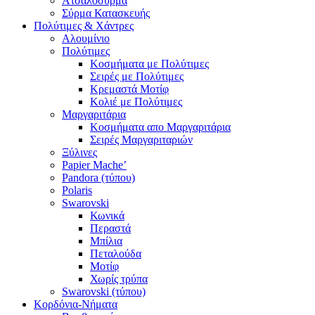
Ατσαλόσυρμα
Σύρμα Κατασκευής
Πολύτιμες & Χάντρες
Αλουμίνιο
Πολύτιμες
Κοσμήματα με Πολύτιμες
Σειρές με Πολύτιμες
Κρεμαστά Μοτίφ
Κολιέ με Πολύτιμες
Μαργαριτάρια
Κοσμήματα απο Μαργαριτάρια
Σειρές Μαργαριταριών
Ξύλινες
Papier Mache’
Pandora (τύπου)
Polaris
Swarovski
Κωνικά
Περαστά
Μπίλια
Πεταλούδα
Μοτίφ
Χωρίς τρύπα
Swarovski (τύπου)
Κορδόνια-Νήματα