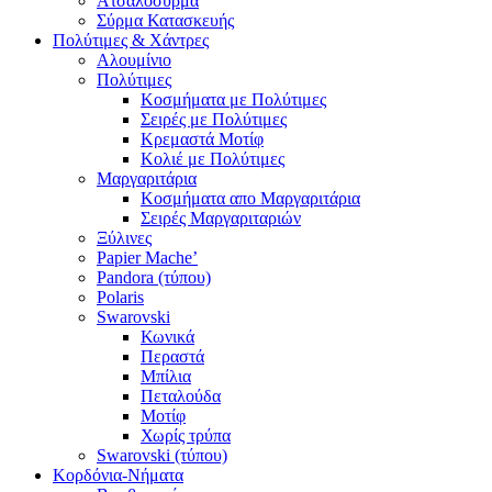
Ατσαλόσυρμα
Σύρμα Κατασκευής
Πολύτιμες & Χάντρες
Αλουμίνιο
Πολύτιμες
Κοσμήματα με Πολύτιμες
Σειρές με Πολύτιμες
Κρεμαστά Μοτίφ
Κολιέ με Πολύτιμες
Μαργαριτάρια
Κοσμήματα απο Μαργαριτάρια
Σειρές Μαργαριταριών
Ξύλινες
Papier Mache’
Pandora (τύπου)
Polaris
Swarovski
Κωνικά
Περαστά
Μπίλια
Πεταλούδα
Μοτίφ
Χωρίς τρύπα
Swarovski (τύπου)
Κορδόνια-Νήματα