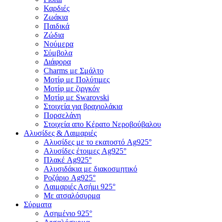
Καρδιές
Ζωάκια
Παιδικά
Ζώδια
Νούμερα
Σύμβολα
Διάφορα
Charms με Σμάλτο
Μοτίφ με Πολύτιμες
Μοτίφ με ζιργκόν
Μοτίφ με Swarovski
Στοιχεία για βραχιολάκια
Πορσελάνη
Στοιχεία απο Κέρατο Νεροβούβαλου
Αλυσίδες & Λαιμαριές
Αλυσίδες με το εκατοστό Ag925°
Αλυσίδες έτοιμες Ag925°
Πλακέ Ag925°
Αλυσιδάκια με διακοσμητικό
Ροζάριο Ag925°
Λαιμαριές Ασήμι 925°
Με ατσαλόσυρμα
Σύρματα
Ασημένιο 925°