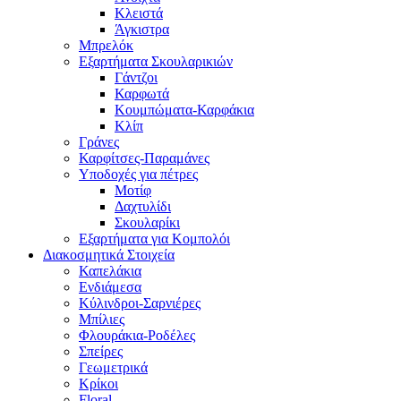
Κλειστά
Άγκιστρα
Μπρελόκ
Εξαρτήματα Σκουλαρικιών
Γάντζοι
Καρφωτά
Κουμπώματα-Καρφάκια
Κλίπ
Γράνες
Καρφίτσες-Παραμάνες
Υποδοχές για πέτρες
Μοτίφ
Δαχτυλίδι
Σκουλαρίκι
Εξαρτήματα για Κομπολόι
Διακοσμητικά Στοιχεία
Καπελάκια
Ενδιάμεσα
Κύλινδροι-Σαρνιέρες
Μπίλιες
Φλουράκια-Ροδέλες
Σπείρες
Γεωμετρικά
Κρίκοι
Floral