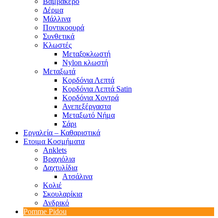
Βαμβακερό
Δέρμα
Μάλλινα
Ποντικοουρά
Συνθετικά
Κλωστές
Μεταξοκλωστή
Nylon κλωστή
Μεταξωτά
Κορδόνια Λεπτά
Κορδόνια Λεπτά Satin
Κορδόνια Χοντρά
Ανεπεξέργαστα
Μεταξωτό Νήμα
Σάρι
Εργαλεία – Καθαριστικά
Ετοιμα Κοσμήματα
Anklets
Βραχιόλια
Δαχτυλίδια
Ατσάλινα
Κολιέ
Σκουλαρίκια
Ανδρικό
Pomme Pidou