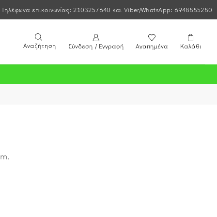
Τηλέφωνα επικοινωνίας: 2103257640 και Viber/WhatsApp: 6948885280
Αναζήτηση
Σύνδεση / Εγγραφή
Αγαπημένα
Καλάθι
mm.