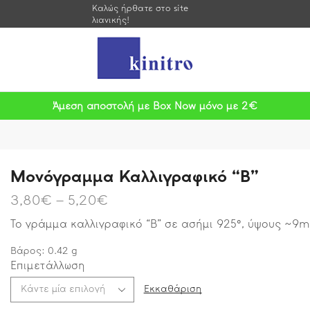
Καλώς ήρθατε στο site
λιανικής!
Άμεση αποστολή με Box Now μόνο με 2€
Μονόγραμμα Καλλιγραφικό “B”
3,80
€
–
5,20
€
Το γράμμα καλλιγραφικό “B” σε ασήμι 925°, ύψους ~9
Βάρος:
0.42
g
Επιμετάλλωση
Εκκαθάριση