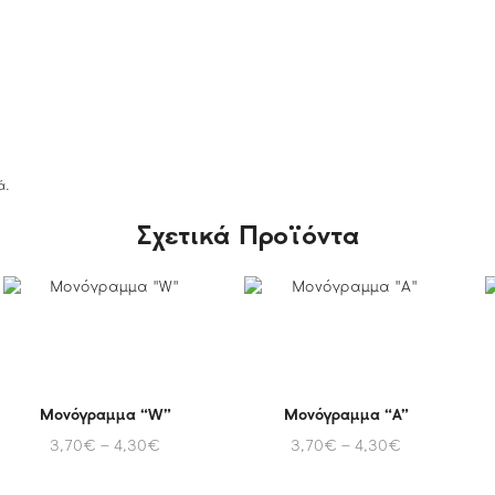
ά.
Σχετικά Προϊόντα
Μονόγραμμα “W”
Μονόγραμμα “A”
3,70
€
–
4,30
€
3,70
€
–
4,30
€