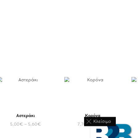
Αστεράκι
Κορόνα
Κλείσιμο
5,00
€
–
5,60
€
7,70
€
–
9,30
€