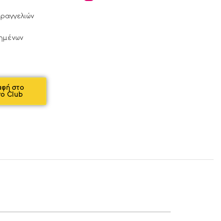
αραγγελιών
ημένων
αφή στο
ro Club