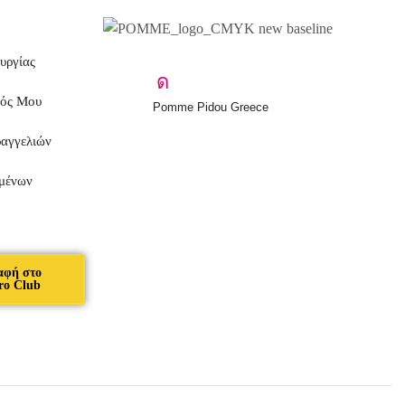
υργίας
μός Μου
Pomme Pidou Greece
ραγγελιών
μένων
αφή στο
ro Club