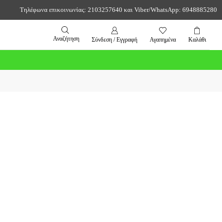
Τηλέφωνα επικοινωνίας: 2103257640 και Viber/WhatsApp: 6948885280
Αναζήτηση
Σύνδεση / Εγγραφή
Αγαπημένα
Καλάθι