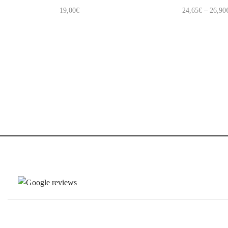
19,00
€
24,65
€
–
26,90