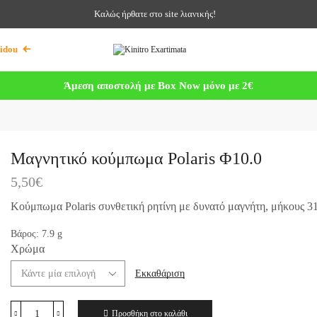
Καλώς ήρθατε στο site λιανικής!
idou
Άμεση αποστολή με Box Now μόνο με 2€
Μαγνητικό κούμπωμα Polaris Φ10.0
5,50
€
Κούμπωμα Polaris συνθετική ρητίνη με δυνατό μαγνήτη, μήκους 
Βάρος:
7.9
g
Χρώμα
Εκκαθάριση
Προσθήκη στο καλάθι