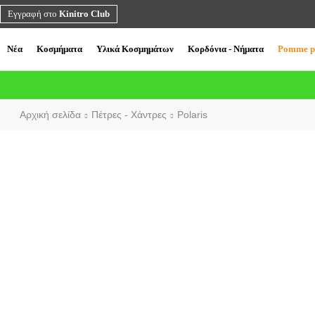
Εγγραφή στο
Kinitro Club
Νέα
Κοσμήματα
Υλικά Κοσμημάτων
Κορδόνια - Νήματα
Pomme p
Αρχική σελίδα
Πέτρες - Χάντρες
Polaris