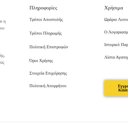
Πληροφορίες
Χρήσιμα
Τρόποι Αποστολής
Ωράριο Λειτο
ι η
που
Ο Λογαριασ
Τρόποι Πληρωμής
Ιστορικό Πα
Πολιτική Επιστροφών
ής.
Λίστα Αγαπη
Όροι Χρήσης
σας
Στοιχεία Επιχείρησης
Πολιτική Απορρήτου
Εγγρ
Kinit