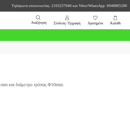
Τηλέφωνα επικοινωνίας: 2103257640 και Viber/WhatsApp: 6948885280
Αναζήτηση
Σύνδεση / Εγγραφή
Αγαπημένα
Καλάθι
31mm και διάμετρο τρύπας Φ10mm.