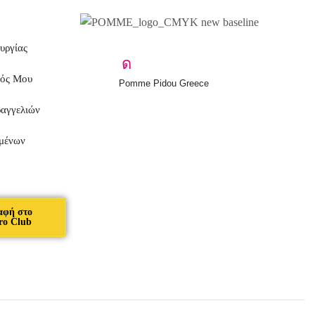
υργίας
μός Μου
Pomme Pidou Greece
ραγγελιών
μένων
αφή στο
ro Club