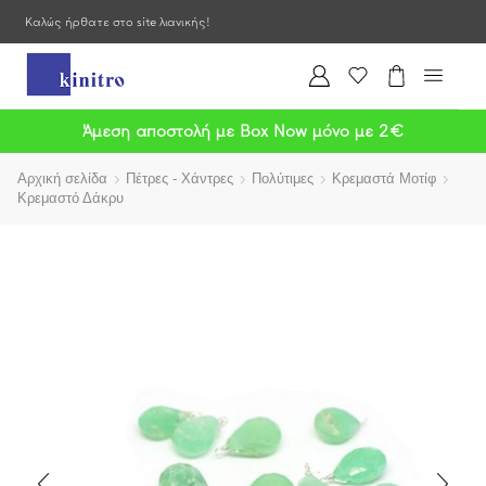
Καλώς ήρθατε στο site λιανικής!
Άμεση αποστολή με Box Now μόνο με 2€
Αρχική σελίδα
Πέτρες - Χάντρες
Πολύτιμες
Κρεμαστά Μοτίφ
Κρεμαστό Δάκρυ