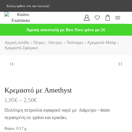
Καλώς ήρθατε στο site λιανικής!
Άμεση αποστολή με Box Now μόνο με 2€
Αρχική σελίδα
Πέτρες - Χάντρες
Πολύτιμες
Κρεμαστά Μοτίφ
Κρεμαστό Σφαιρικό
Κρεμαστό με Amethyst
1,95
€
–
2,50
€
Πολύτιμη πετρούλα σφαιρικό ταγιέ με διάμετρο ~4mm
περασμένη σε γράνα και κρικάκι.
Βάρος:
0.17
g