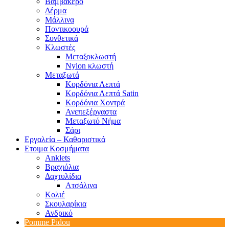
Βαμβακερό
Δέρμα
Μάλλινα
Ποντικοουρά
Συνθετικά
Κλωστές
Μεταξοκλωστή
Nylon κλωστή
Μεταξωτά
Κορδόνια Λεπτά
Κορδόνια Λεπτά Satin
Κορδόνια Χοντρά
Ανεπεξέργαστα
Μεταξωτό Νήμα
Σάρι
Εργαλεία – Καθαριστικά
Ετοιμα Κοσμήματα
Anklets
Βραχιόλια
Δαχτυλίδια
Ατσάλινα
Κολιέ
Σκουλαρίκια
Ανδρικό
Pomme Pidou