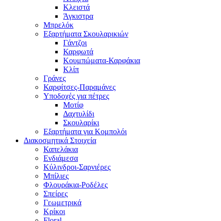
Κλειστά
Άγκιστρα
Μπρελόκ
Εξαρτήματα Σκουλαρικιών
Γάντζοι
Καρφωτά
Κουμπώματα-Καρφάκια
Κλίπ
Γράνες
Καρφίτσες-Παραμάνες
Υποδοχές για πέτρες
Μοτίφ
Δαχτυλίδι
Σκουλαρίκι
Εξαρτήματα για Κομπολόι
Διακοσμητικά Στοιχεία
Καπελάκια
Ενδιάμεσα
Κύλινδροι-Σαρνιέρες
Μπίλιες
Φλουράκια-Ροδέλες
Σπείρες
Γεωμετρικά
Κρίκοι
Floral