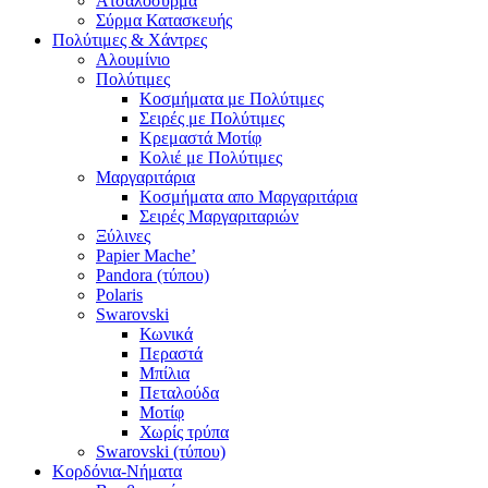
Ατσαλόσυρμα
Σύρμα Κατασκευής
Πολύτιμες & Χάντρες
Αλουμίνιο
Πολύτιμες
Κοσμήματα με Πολύτιμες
Σειρές με Πολύτιμες
Κρεμαστά Μοτίφ
Κολιέ με Πολύτιμες
Μαργαριτάρια
Κοσμήματα απο Μαργαριτάρια
Σειρές Μαργαριταριών
Ξύλινες
Papier Mache’
Pandora (τύπου)
Polaris
Swarovski
Κωνικά
Περαστά
Μπίλια
Πεταλούδα
Μοτίφ
Χωρίς τρύπα
Swarovski (τύπου)
Κορδόνια-Νήματα