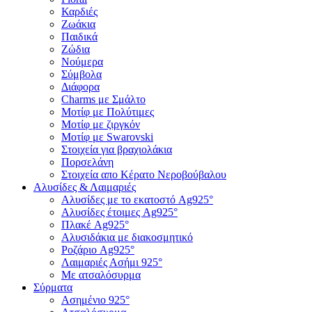
Καρδιές
Ζωάκια
Παιδικά
Ζώδια
Νούμερα
Σύμβολα
Διάφορα
Charms με Σμάλτο
Μοτίφ με Πολύτιμες
Μοτίφ με ζιργκόν
Μοτίφ με Swarovski
Στοιχεία για βραχιολάκια
Πορσελάνη
Στοιχεία απο Κέρατο Νεροβούβαλου
Αλυσίδες & Λαιμαριές
Αλυσίδες με το εκατοστό Ag925°
Αλυσίδες έτοιμες Ag925°
Πλακέ Ag925°
Αλυσιδάκια με διακοσμητικό
Ροζάριο Ag925°
Λαιμαριές Ασήμι 925°
Με ατσαλόσυρμα
Σύρματα
Ασημένιο 925°