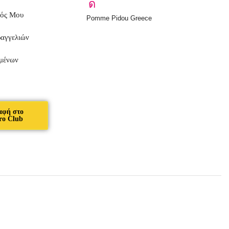
μός Μου
Pomme Pidou Greece
ραγγελιών
μένων
αφή στο
ro Club