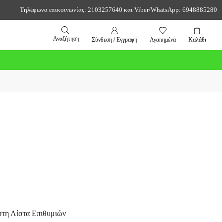
Τηλέφωνα επικοινωνίας: 2103257640 και Viber/WhatsApp: 6948885280
Αναζήτηση
Σύνδεση / Εγγραφή
Αγαπημένα
Καλάθι
τη Λίστα Επιθυμιών