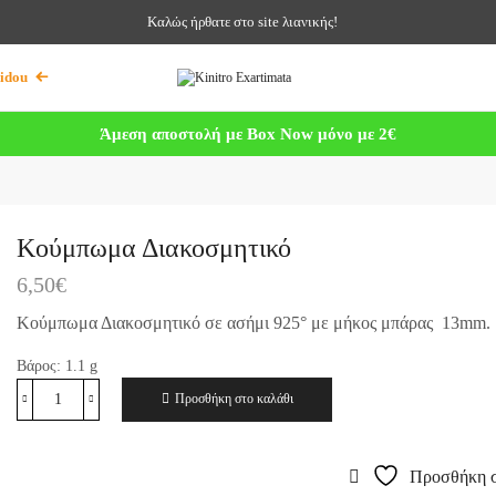
Καλώς ήρθατε στο site λιανικής!
idou
Άμεση αποστολή με Box Now μόνο με 2€
Κούμπωμα Διακοσμητικό
6,50
€
Κούμπωμα Διακοσμητικό σε ασήμι 925° με μήκος μπάρας 13mm.
Βάρος:
1.1
g
Προσθήκη στο καλάθι
Προσθήκη σ