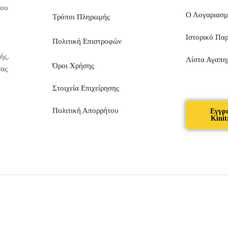
που
Ο Λογαριασ
Τρόποι Πληρωμής
Ιστορικό Πα
Πολιτική Επιστροφών
ής.
Λίστα Αγαπη
Όροι Χρήσης
σας
Στοιχεία Επιχείρησης
Πολιτική Απορρήτου
Εγγρ
Kinit