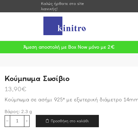
Καλώς ήρθατε στο site
λιανικής!
Άμεση αποστολή με Box Now μόνο με 2€
Κούμπωμα Σωσίβιο
13,90
€
Κούμπωμα σε ασήμι 925° με εξωτερική διάμετρο 14mm
Βάρος:
2.3
g
Προσθήκη στο καλάθι