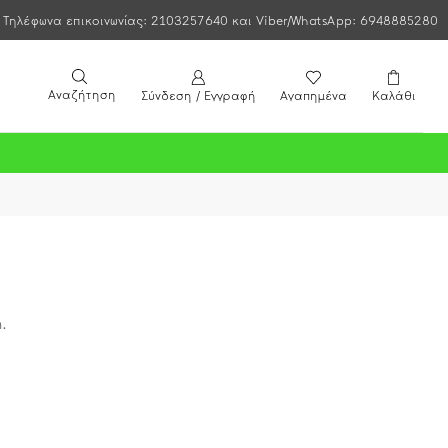
Τηλέφωνα επικοινωνίας: 2103257640 και Viber/WhatsApp: 6948885280
Αναζήτηση
Σύνδεση / Εγγραφή
Αγαπημένα
Καλάθι
.