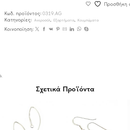
Προσθήκη σ
Κωδ. προϊόντος:
0319.AG
Κατηγορίες:
,
,
Ανεροσόλ
Εξαρτήματα
Κουμπώματα
Κοινοποίηση:
ά.
Σχετικά Προϊόντα