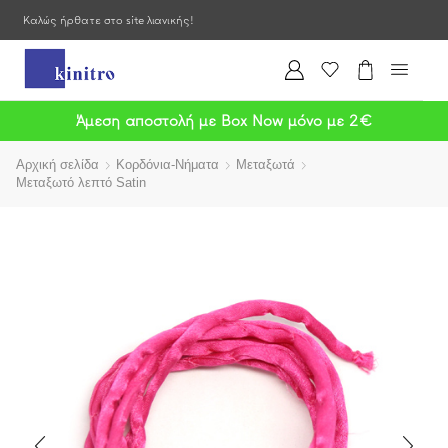
Καλώς ήρθατε στο site λιανικής!
Άμεση αποστολή με Box Now μόνο με 2€
Αρχική σελίδα
Κορδόνια-Νήματα
Μεταξωτά
Μεταξωτό λεπτό Satin