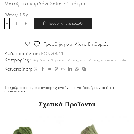
Μεταξωτό κορδόνι Satin ~1 μέτρο.
Βάρος:
1.5
g
Προσθήκη στο καλάθι
Προσθήκη στη Λίστα Επιθυμιών
Κωδ. προϊόντος:
PONG8.11
Κατηγορίες:
,
,
Κορδόνια-Νήματα
Μεταξωτά
Μεταξωτό λεπτό Satin
Κοινοποίηση:
Τα χρώματα στις φωτογραφίες ενδέχεται να διαφέρουν από τα
πραγματικά.
Σχετικά Προϊόντα