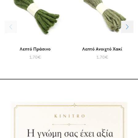
Λεπτό Πράσινο
Λεπτό Ανοιχτό Χακί
1,70
€
1,70
€