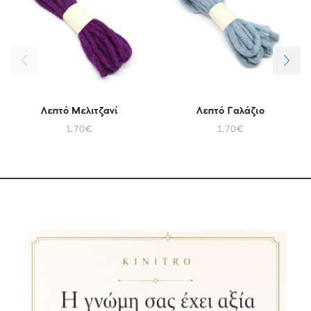
Λεπτό Μελιτζανί
Λεπτό Γαλάζιο
1,70
€
1,70
€