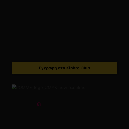
Ωράριο Λειτουργίας
Ο Λογαριασμός Μου
Ιστορικό Παραγγελιών
Λίστα Αγαπημένων
Εγγραφή στο Kinitro Club
Pomme Pidou Greece