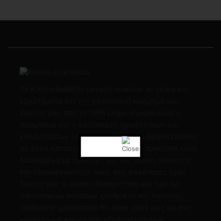
Το Kinitro διαθέτει μεγάλη ποικιλία σε υλικά και
εξαρτήματα για την κατασκευή κοσμημάτων.
Σκοπός μας από το 1999 μέχρι σήμερα είναι η
προμήθεια και η κατασκευή πρωτότυπων και
καλόγουστων υλικών που δύσκολα βρίσκει κανείς
σε άλλα καταστήματα. Όλα μας τα προϊόντα είναι
διαλεγμένα με προσοχή για την άριστη ποιότητα
και λειτουργικότητά τους, στις καλύτερες τιμές.
Στόχος μας η άμεση εξυπηρέτηση και των πιο
απαιτητικών πελατών χονδρικής και λιανικής.
Οτιδήποτε χρειαστείτε θα είναι χαρά μας να σας
γνωρίσουμε και να σας εξυπηρετήσουμε.