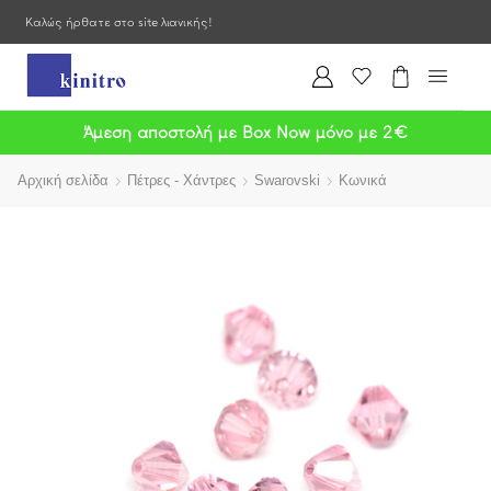
Καλώς ήρθατε στο site λιανικής!
Άμεση αποστολή με Box Now μόνο με 2€
Αρχική σελίδα
Πέτρες - Χάντρες
Swarovski
Κωνικά