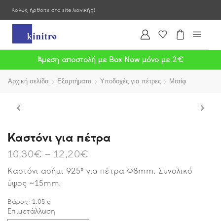
Καλώς ήρθατε στο site λιανικής!
Άμεση αποστολή με Box Now μόνο με 2€
Αρχική σελίδα
Εξαρτήματα
Υποδοχές για πέτρες
Μοτίφ
Καστόνι για πέτρα
10,30
€
–
12,20
€
Καστόνι ασήμι 925° για πέτρα Φ8mm. Συνολικό
ύψος ~15mm.
Βάρος:
1.05
g
Επιμετάλλωση