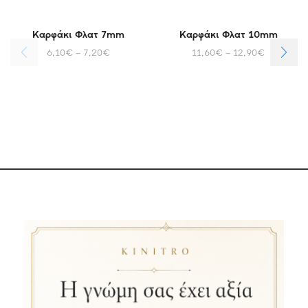
Καρφάκι Φλατ 7mm
Καρφάκι Φλατ 10mm
6,10
€
–
7,20
€
11,60
€
–
12,90
€