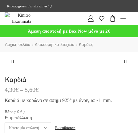
Καλώς ήρθατε στο site λιανικής!
Άμεση αποστολή με Box Now μόνο με 2€
Αρχική σελίδα
Διακοσμητικά Στοιχεία
Καρδιές
Καρδιά
4,30
€
–
5,60
€
Καρδιά με κορώνα σε ασήμι 925° με άνοιγμα ~11mm.
Βάρος:
0.6
g
Επιμετάλλωση
Εκκαθάριση