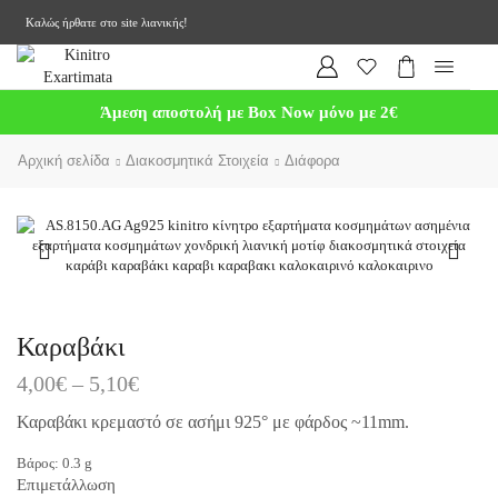
Καλώς ήρθατε στο site λιανικής!
Άμεση αποστολή με Box Now μόνο με 2€
Αρχική σελίδα
Διακοσμητικά Στοιχεία
Διάφορα
Καραβάκι
4,00
€
–
5,10
€
Καραβάκι κρεμαστό σε ασήμι 925° με φάρδος ~11mm.
Βάρος:
0.3
g
Επιμετάλλωση