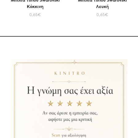
Μπίλια τύπου Swarovski
Μπίλια τύπου Swarovski
Κόκκινη
Λευκή
0,65
€
0,65
€