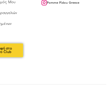
σμός Μου
Pomme Pidou Greece
αραγγελιών
ημένων
αφή στο
ro Club