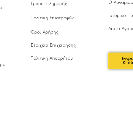
Ο Λογαρια
Τρόποι Πληρωμής
τα
Ιστορικό Π
Πολιτική Επιστροφών
Λίστα Αγαπ
Όροι Χρήσης
Στοιχεία Επιχείρησης
Πολιτική Απορρήτου
Εγγρ
Kinit
αρά