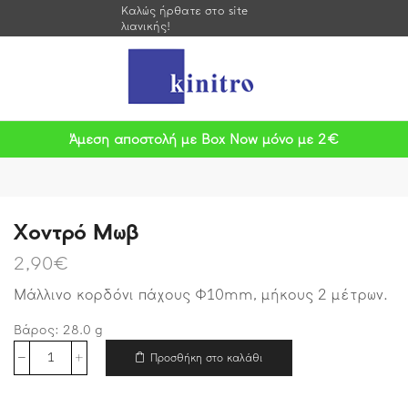
Καλώς ήρθατε στο site
λιανικής!
Άμεση αποστολή με Box Now μόνο με 2€
Χοντρό Μωβ
2,90
€
Μάλλινο κορδόνι πάχους Φ10mm, μήκους 2 μέτρων.
Βάρος:
28.0
g
Προσθήκη στο καλάθι