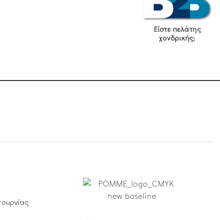
4,50
€
Είστε πελάτης
χονδρικής;
τουργίας