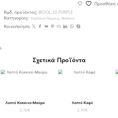
Προσθήκη σ
Κωδ. προϊόντος:
WOOL.10.PURPLE
Κατηγορίες:
,
Κορδόνια-Νήματα
Μάλλινα
Κοινοποίηση:
ά.
Σχετικά Προϊόντα
Λεπτό Κοκκινο-Μαύρο
Λεπτό Καφέ
1,70
€
1,70
€