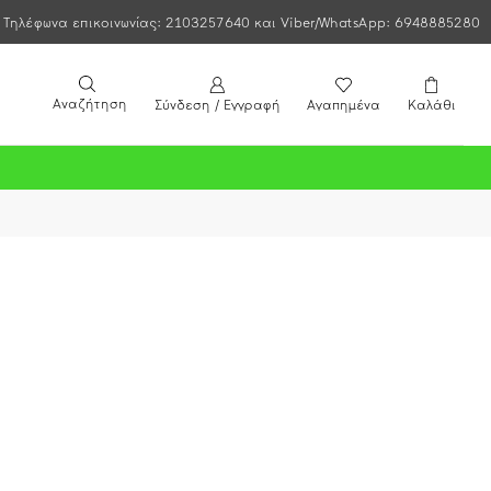
Τηλέφωνα επικοινωνίας: 2103257640 και Viber/WhatsApp: 6948885280
Αναζήτηση
Σύνδεση / Εγγραφή
Αγαπημένα
Καλάθι