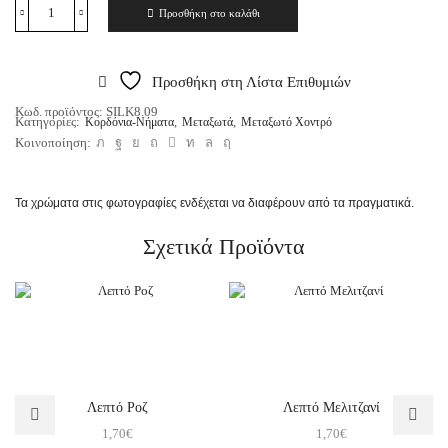
Προσθήκη στο καλάθι
Προσθήκη στη Λίστα Επιθυμιών
Κωδ. προϊόντος:
SILK8.09
Κατηγορίες:
,
,
Κορδόνια-Νήματα
Μεταξωτά
Μεταξωτό Χοντρό
Κοινοποίηση:
Τα χρώματα στις φωτογραφίες ενδέχεται να διαφέρουν από τα πραγματικά.
Σχετικά Προϊόντα
Λεπτό Ροζ
Λεπτό Μελιτζανί
1,70
€
1,70
€