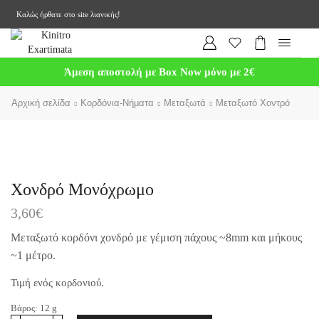
Καλώς ήρθατε στο site λιανικής!
Άμεση αποστολή με Box Now μόνο με 2€
Αρχική σελίδα
Κορδόνια-Νήματα
Μεταξωτά
Μεταξωτό Χοντρό
Χονδρό Μονόχρωμο
3,60
€
Μεταξωτό κορδόνι χονδρό με γέμιση πάχους ~8mm και μήκους
~1 μέτρο.
Τιμή ενός κορδονιού.
Βάρος:
12
g