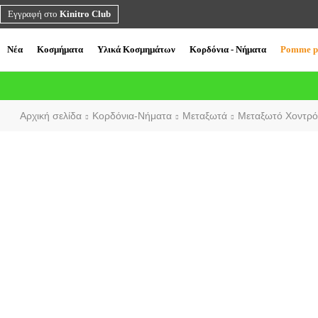
Εγγραφή στο
Kinitro Club
Νέα
Κοσμήματα
Υλικά Κοσμημάτων
Κορδόνια - Νήματα
Pomme p
Αρχική σελίδα
Κορδόνια-Νήματα
Μεταξωτά
Μεταξωτό Χοντρό