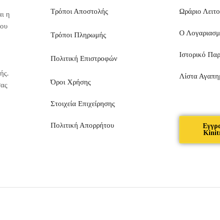
Τρόποι Αποστολής
Ωράριο Λειτο
ι η
που
Ο Λογαριασ
Τρόποι Πληρωμής
Ιστορικό Πα
Πολιτική Επιστροφών
ής.
Λίστα Αγαπη
Όροι Χρήσης
σας
Στοιχεία Επιχείρησης
Πολιτική Απορρήτου
Εγγρ
Kinit