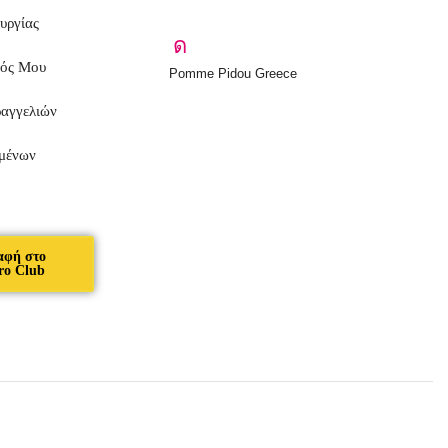
υργίας
μός Μου
Pomme Pidou Greece
ραγγελιών
μένων
αφή στο
ro Club