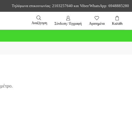
Τηλέφωνα επικοινωνίας: 2103257640 και Viber/WhatsApp: 6948885280
Αναζήτηση
Σύνδεση / Εγγραφή
Αγαπημένα
Καλάθι
μέτρο.