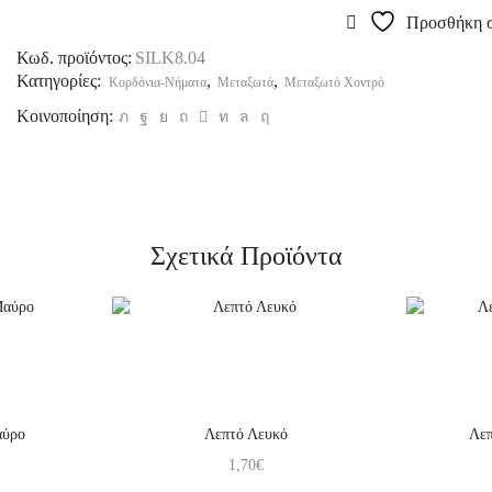
Προσθήκη σ
Κωδ. προϊόντος:
SILK8.04
Κατηγορίες:
,
,
Κορδόνια-Νήματα
Μεταξωτά
Μεταξωτό Χοντρό
Κοινοποίηση:
Σχετικά Προϊόντα
αύρο
Λεπτό Λευκό
Λεπ
1,70
€