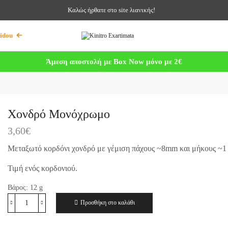
Καλώς ήρθατε στο site λιανικής!
idou
Άμεση αποστολή με Box Now μόνο με 2€
Χονδρό Μονόχρωμο
3,60
€
Μεταξωτό κορδόνι χονδρό με γέμιση πάχους ~8mm και μήκους ~1 
Τιμή ενός κορδονιού.
Βάρος:
12
g
Προσθήκη στο καλάθι