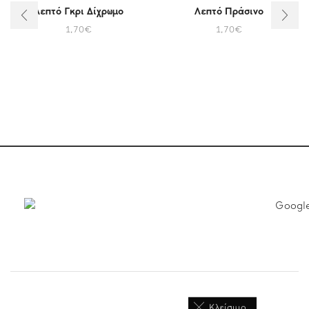
Λεπτό Γκρι Δίχρωμο
Λεπτό Πράσινο
1,70
€
1,70
€
Κλείσιμο