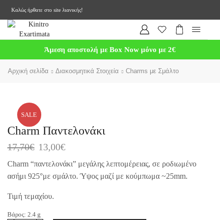
Καλώς ήρθατε στο site λιανικής!
Άμεση αποστολή με Box Now μόνο με 2€
Αρχική σελίδα
Διακοσμητικά Στοιχεία
Charms με Σμάλτο
SALE
Charm Παντελονάκι
17,70
€
13,00
€
Charm “παντελονάκι” μεγάλης λεπτομέρειας, σε ροδιωμένο
ασήμι 925°με σμάλτο. Ύψος μαζί με κούμπωμα ~25mm.
Τιμή τεμαχίου.
Βάρος:
2.4
g