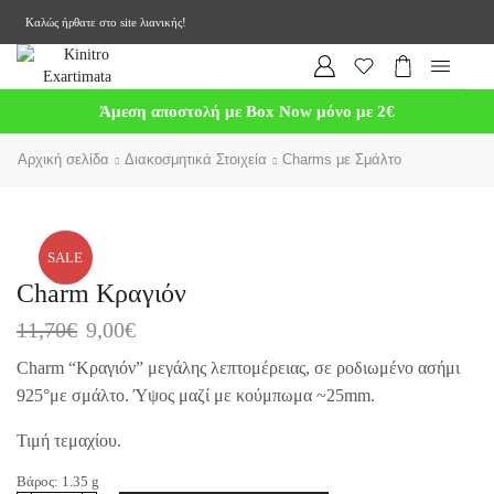
Καλώς ήρθατε στο site λιανικής!
Άμεση αποστολή με Box Now μόνο με 2€
Αρχική σελίδα
Διακοσμητικά Στοιχεία
Charms με Σμάλτο
SALE
Charm Κραγιόν
11,70
€
9,00
€
Charm “Κραγιόν” μεγάλης λεπτομέρειας, σε ροδιωμένο ασήμι
925°με σμάλτο. Ύψος μαζί με κούμπωμα ~25mm.
Τιμή τεμαχίου.
Βάρος:
1.35
g