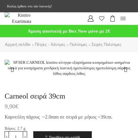
Καλώς ήρθατε στο site λιανικής!
Άμεση αποστολή με Box Now μόνο με 2€
Αρχική σελίδα
Πέτρες - Χάντρες
Πολύτιμες
Σειρές Πολύτιμες
Carneol σειρά 39cm
9,90
€
Καρνεόλη πάχους ~2.0mm σε σειρά με μήκος ~39cm.
Βάρος:
2.7
g
Προσθήκη στο καλάθι